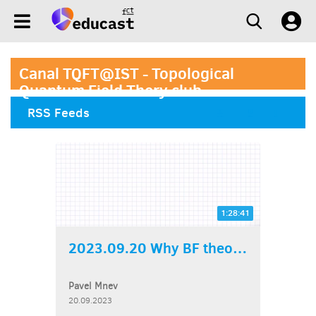
Canal TQFT@IST - Topological
Quantum Field Thery club
RSS Feeds
1:28:41
2023.09.20 Why BF theory...
Pavel Mnev
20.09.2023