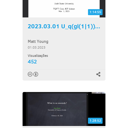
1:14:55
2023.03.01 U_q(gl(1|1))...
Matt Young
01.03.2023
Visualizações
452
1:28:52