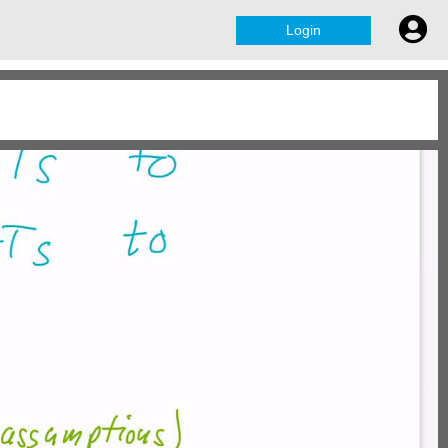
Login