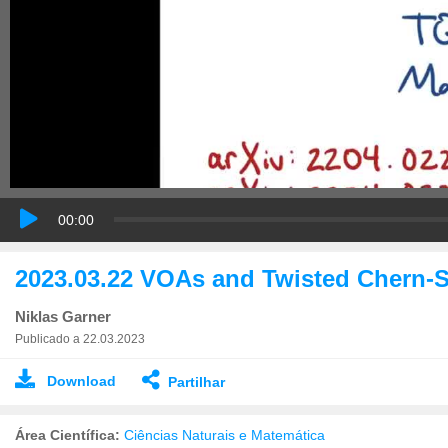
00:00
2023.03.22 VOAs and Twisted Chern-
Niklas Garner
Publicado a 22.03.2023
Download
Partilhar
Área Científica:
Ciências Naturais e Matemática