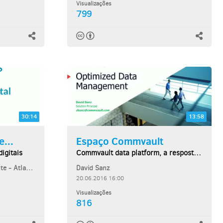
Visualizações
799
30:14
13:58
...
Espaço Commvault
digitais
Commvault data platform, a resposta a uma gestão...
Sam Meister, Educopia Institute - Atlanta
David Sanz
20.06.2016 16:00
Visualizações
816