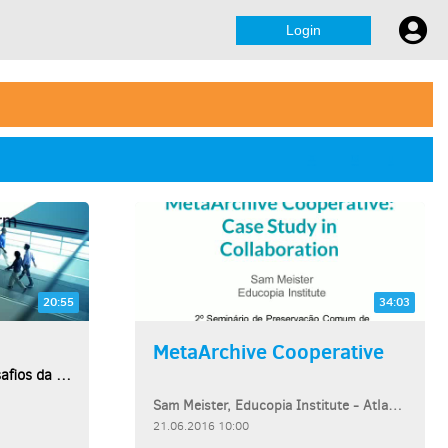
Login
20:55
34:03
MetaArchive Cooperative
Como efrentar os novos desafios da transformação...
Sam Meister, Educopia Institute - Atlanta
21.06.2016 10:00