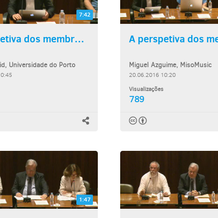
7:42
A perspetiva dos membros do...
id, Universidade do Porto
Miguel Azguime, MisoMusic
10:45
20.06.2016 10:20
Visualizações
789
1:47