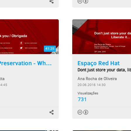
41:25
Digital Preservation - Who?...
Espaço Red Hat
Dont just store your data, lib
tta
Ana Rocha de Oliveira
14:45
20.06.2016 14:30
Visualizações
731