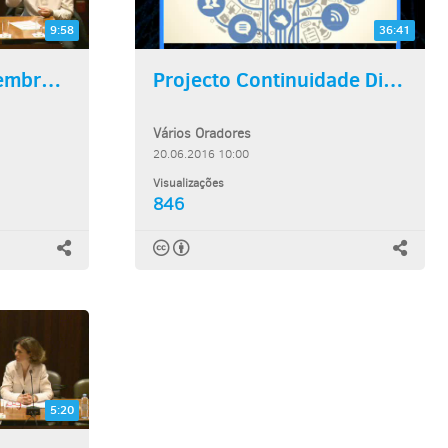
9:58
36:41
A perspetiva dos membros do...
Projecto Continuidade Digital
Vários Oradores
20.06.2016 10:00
Visualizações
846
5:20