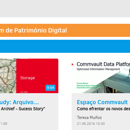
 de Património Digital
9:04
udy: Arquivo...
Espaço Commvault
 Archief - Sucess Story”
Teresa Muñoz
11:00
21.06.2016 10:30