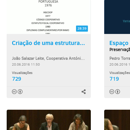
28:39
Criação de uma estrutura...
Espaço
Preservaçã
João Salazar Leite, Cooperativa António Sérgio para a Economia Social
Pedro Torr
20.06.2016 11:50
20.06.2016 
Visualizações
Visualizações
729
719