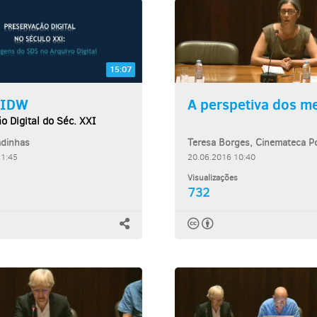
15:07
 IDW
o Digital do Séc. XXI
adinhas
11:45
20.06.2016 10:40
Visualizações
732