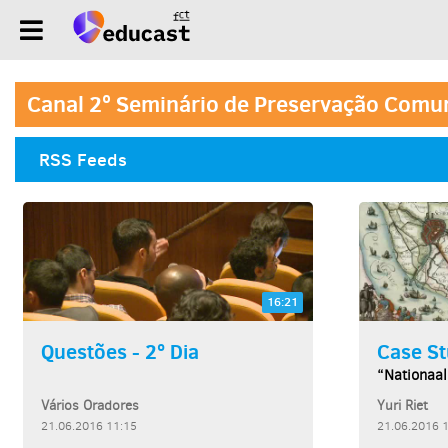
Canal 2º Seminário de Preservação Comum
RSS Feeds
16:21
Questões - 2º Dia
Case St
“Nationaal
Vários Oradores
Yuri Riet
21.06.2016 11:15
21.06.2016 