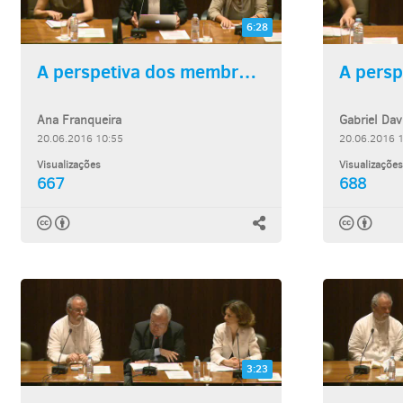
6:28
A perspetiva dos membros do...
Ana Franqueira
Gabriel Dav
20.06.2016 10:55
20.06.2016 
Visualizações
Visualizações
667
688
3:23