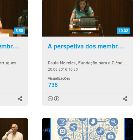
5:58
10:02
A perspetiva dos membros do...
A perspetiva dos membros do...
Teresa Borges, Cinemateca Portuguesa – Museu do Cinema
Paula Meireles, Fundação para a Ciência e a Tecnologia
20.06.2016 10:30
Visualizações
736