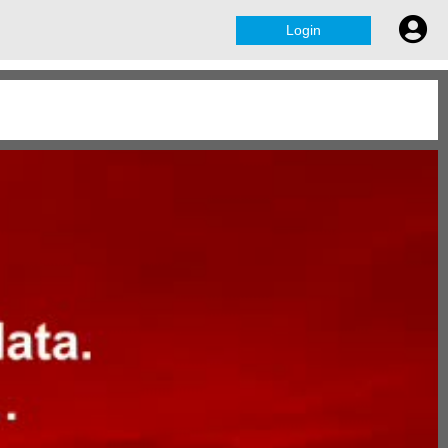
Login