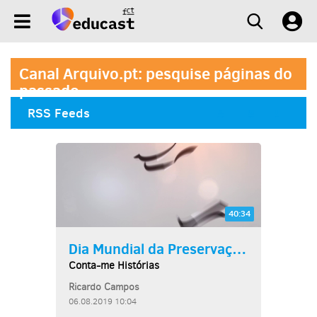
Canal Arquivo.pt: pesquise páginas do
passado
RSS Feeds
40:34
Dia Mundial da Preservação...
Conta-me Histórias
Ricardo Campos
06.08.2019 10:04