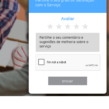
Partilhe o seu grau de satisfação
com o Serviço
Avaliar
★
★
★
★
★
enviar