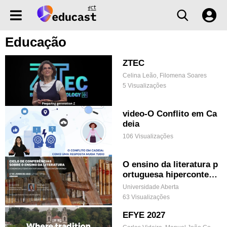
Educação
ZTEC
Celina Leão, Filomena Soares
5 Visualizações
video-O Conflito em Ca
deia
106 Visualizações
O ensino da literatura p
ortuguesa hipercontem
porânea
Universidade Aberta
63 Visualizações
EFYE 2027