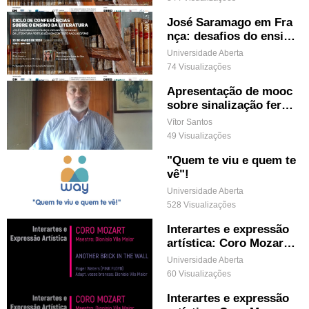
José Saramago em Fra
nça: desafios do ensino
da literatura portugues
Universidade Aberta
a em contexto não lusó
74 Visualizações
fono
Apresentação de mooc
sobre sinalização ferro
viária nacional
Vítor Santos
49 Visualizações
"Quem te viu e quem te
vê"!
Universidade Aberta
528 Visualizações
Interartes e expressão
artística: Coro Mozart
& Another Brick In The
Universidade Aberta
Wall
60 Visualizações
Interartes e expressão