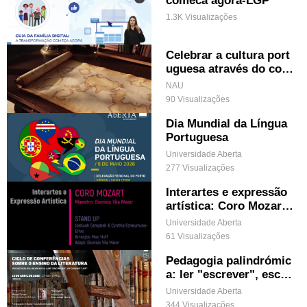
1.3K Visualizações
Celebrar a cultura port
uguesa através do conh
ecimento (legendado)
NAU
90 Visualizações
Dia Mundial da Língua
Portuguesa
Universidade Aberta
277 Visualizações
Interartes e expressão
artística: Coro Mozart
& Stand Up
Universidade Aberta
61 Visualizações
Pedagogia palindrómic
a: ler "escrever", escre
ver "ler"
Universidade Aberta
344 Visualizações