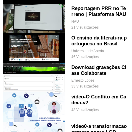
Reportagem PRR no Te
rreno | Plataforma NAU
NAU
21 Visualizações
O ensino da literatura p
ortuguesa no Brasil
Universidade Aberta
46 Visualizações
Download gravações Cl
ass Colaborate
Ernesto Lopes
33 Visualizações
video-O Conflito em Ca
deia-v2
48 Visualizações
video0-a transformacao
comeca agora-LGP