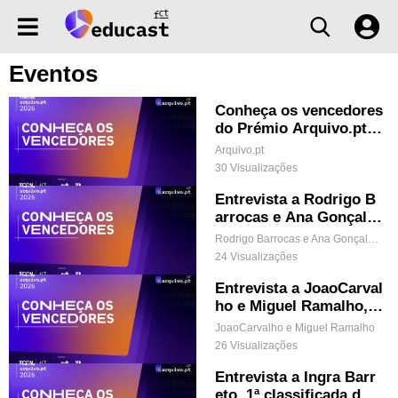
Eventos
Conheça os vencedores
do Prémio Arquivo.pt 2
026
Arquivo.pt
30 Visualizações
Entrevista a Rodrigo B
arrocas e Ana Gonçalve
s, Menção Honrosa PÚ
Rodrigo Barrocas e Ana Gonçalves
BLICO do Prémio Arqui
24 Visualizações
vo.pt 2026
Entrevista a JoaoCarval
ho e Miguel Ramalho, 2
ºs classificados do Pré
JoaoCarvalho e Miguel Ramalho
mio Arquivo.pt 2026
26 Visualizações
Entrevista a Ingra Barr
eto, 1ª classificada do