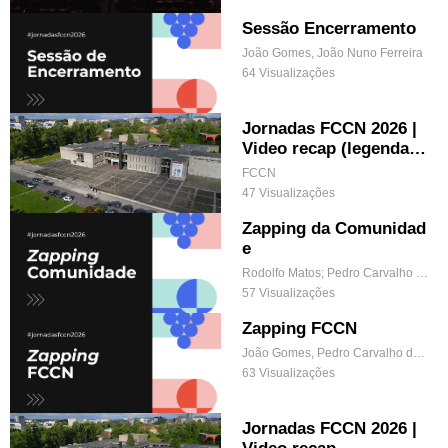
Sessão Encerramento
João Gomes, João Nuno Ferreira
64 Visualizações
Jornadas FCCN 2026 |
Video recap (legendad
o)
FCCN
47 Visualizações
Zapping da Comunidad
e
Rodolfo Matos; Pedro Carvalho da Silva
57 Visualizações
Zapping FCCN
João Gomes, Pedro Carvalho da Silva
63 Visualizações
Jornadas FCCN 2026 |
Video recap