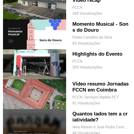
FCCN
268 Visualizações
Momento Musical - Son
s do Douro
Pedro Carvalho da Silva
95 Visualizações
Highlights do Evento
FCCN
303 Visualizações
Vídeo resumo Jornadas
FCCN em Coimbra
FCCN, Serviços digitais FCT
91 Visualizações
Quantos lados tem a cr
iatividade?
Vera Ribeiro e José Pedro Cerdeira
48 Visualizações