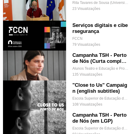
Rita Tavares de Sousa (Universidade Católica Portuguesa)
23 Visualizações
Serviços digitais e cibe
rsegurança
FCCN
79 Visualizações
Campanha TSH - Perto
de Nós (Curta complet
a)
Alunos Teatro e Educação e Prof Fernando Ramos (UC Conceção de Projetos de Intervenção Comunitária)
135 Visualizações
"Close to Us" Campaig
n (english subtitles)
Escola Superior de Educação de Coimbra
108 Visualizações
Campanha TSH - Perto
de Nós (em LGP)
Escola Superior de Educação de Coimbra