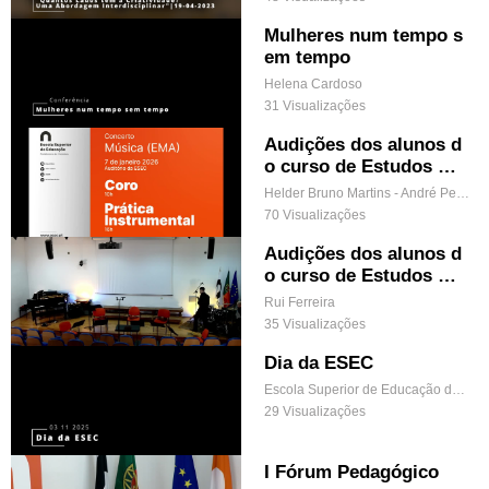
Mulheres num tempo s
em tempo
Helena Cardoso
31 Visualizações
Audições dos alunos d
o curso de Estudos Mu
sicais Aplicados
Helder Bruno Martins - André Pereira
70 Visualizações
Audições dos alunos d
o curso de Estudos Mu
sicais Aplicados
Rui Ferreira
35 Visualizações
Dia da ESEC
Escola Superior de Educação de Coimbra
29 Visualizações
I Fórum Pedagógico