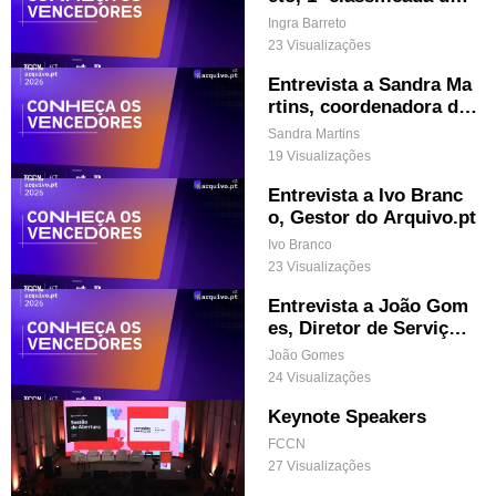
Prémio Arquivo.pt 2026
Ingra Barreto
23 Visualizações
Entrevista a Sandra Ma
rtins, coordenadora de
Inovação e Impacto Dig
Sandra Martins
ital do .PT (Menção Ho
19 Visualizações
nrosa .PT)
Entrevista a Ivo Branc
o, Gestor do Arquivo.pt
Ivo Branco
23 Visualizações
Entrevista a João Gom
es, Diretor de Serviços
Avançados da FCT
João Gomes
24 Visualizações
Keynote Speakers
FCCN
27 Visualizações