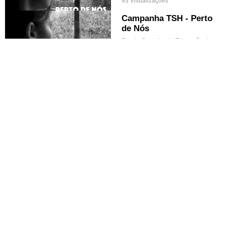
93 Visualizações
Campanha TSH - Perto
de Nós
Escola Superior de Educação de Coimbra
102 Visualizações
Campanha "Perto de N
ós" (legendado PT)
Escola Superior de Educação de Coimbra
105 Visualizações
Wokevertising
Escola Superior de Educação de Coimbra
66 Visualizações
Workshop “How to pub
lish in top tier journal
s?”
Escola Superior de Educação de Coimbra
426 Visualizações
Webinar – Perfis e Com