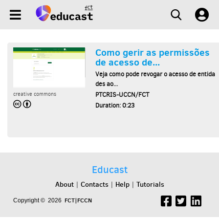
Como gerir as permissões
de acesso de...
Veja como pode revogar o acesso de entida
des ao...
PTCRIS-UCCN/FCT
creative commons
Duration: 0:23
Educast
About
Contacts
Help
Tutorials
|
|
|
FCT|FCCN
Copyright © 2026