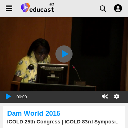
00:00
Dam World 2015
ICOLD 25th Congress | ICOLD 83rd Symposium yHdropower15