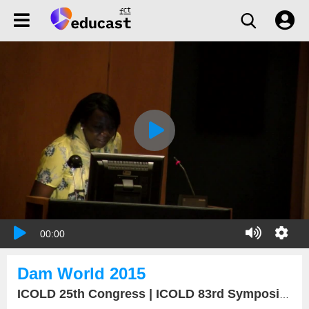
00:00
Dam World 2015
ICOLD 25th Congress | ICOLD 83rd Symposium yHdropower15