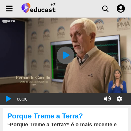
00:00
Porque Treme a Terra?
“Porque Treme a Terra?” é o mais recente episódio do Biosfera. O magazine ambiental da RTP2 contou com a participação do chefe da Divisão de Geofísica do IPMA, Fernando Carrilho.