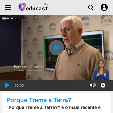
00:00
Porque Treme a Terra?
“Porque Treme a Terra?” é o mais recente episódio do Biosfera. O magazine ambiental da RTP2 contou com a participação do chefe da Divisão de Geofísica do IPMA, Fernando Carrilho.