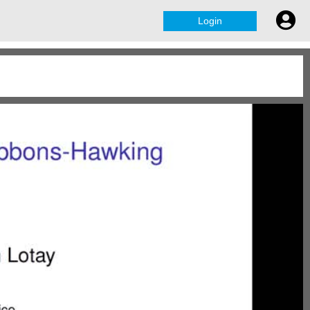
Login