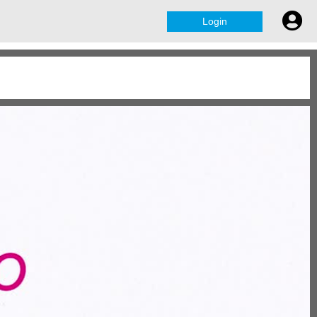
Login