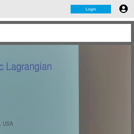
Login