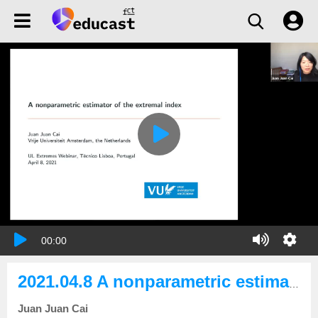
00:00
2021.04.8 A nonparametric estimator of the extremal index
Juan Juan Cai