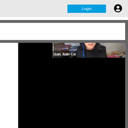
Login