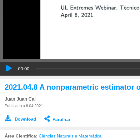
00:00
2021.04.8 A nonparametric estimator o
Juan Juan Cai
Publicado a 8.04.2021
Download
Partilhar
Área Científica:
Ciências Naturais e Matemática