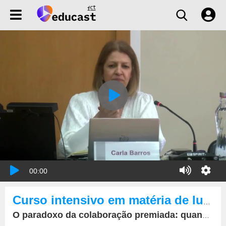
00:00
Curso intensivo em matéria de luta contra a corrupção
O paradoxo da colaboração premiada: quando a lei penal promete, mas o processo penal não garante