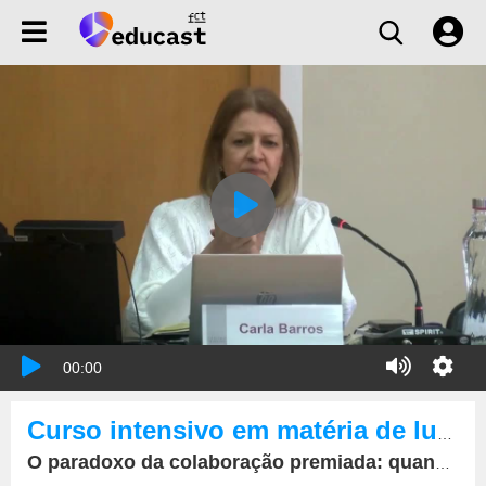
00:00
Curso intensivo em matéria de luta contra a corrupção
O paradoxo da colaboração premiada: quando a lei penal promete, mas o processo penal não garante