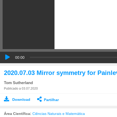
00:00
2020.07.03 Mirror symmetry for Painle
Tom Sutherland
Publicado a 03.07.2020
Download
Partilhar
Área Científica:
Ciências Naturais e Matemática