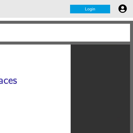
Login