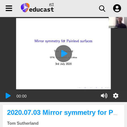
00:00
2020.07.03 Mirror symmetry for Painlevé surfaces
Tom Sutherland