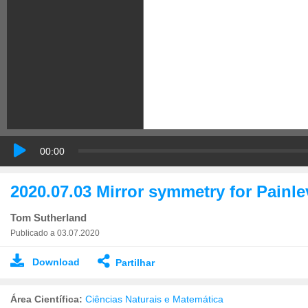
00:00
2020.07.03 Mirror symmetry for Painle
Tom Sutherland
Publicado a 03.07.2020
Download
Partilhar
Área Científica:
Ciências Naturais e Matemática