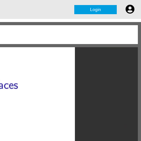
Login