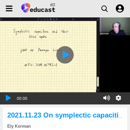
00:00
2021.11.23 On symplectic capacities and their blind spots
Ely Kerman