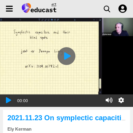
00:00
2021.11.23 On symplectic capacities and their blind spots
Ely Kerman