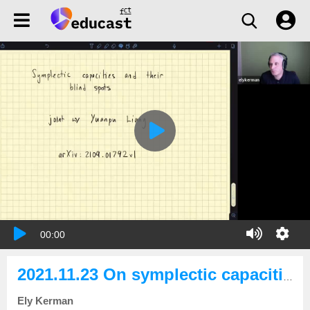
00:00
2021.11.23 On symplectic capacities and their blind spots
Ely Kerman