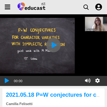
00:00
2021.05.18 P=W conjectures for character varieties with a symplectic resolution
Camilla Felisetti