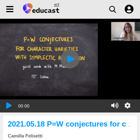
00:00
2021.05.18 P=W conjectures for character varieties with a symplectic resolution
Camilla Felisetti