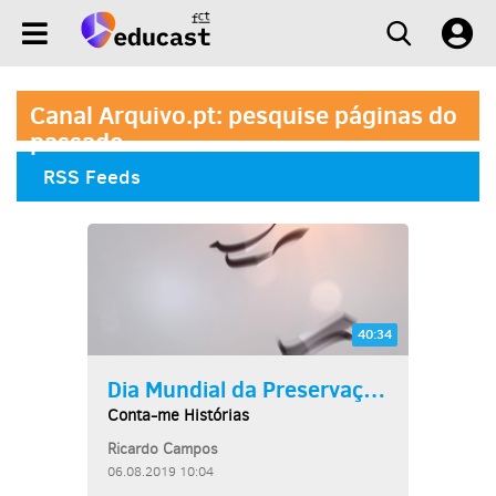
Canal Arquivo.pt: pesquise páginas do
passado
RSS Feeds
40:34
Dia Mundial da Preservação...
Conta-me Histórias
Ricardo Campos
06.08.2019 10:04