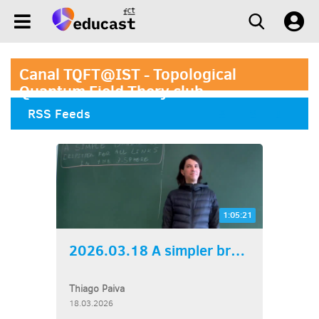
Canal TQFT@IST - Topological
Quantum Field Thery club
RSS Feeds
1:05:21
2026.03.18 A simpler braid...
Thiago Paiva
18.03.2026