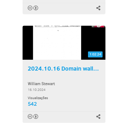
1:02:24
2024.10.16 Domain walls...
William Stewart
16.10.2024
Visualizações
542