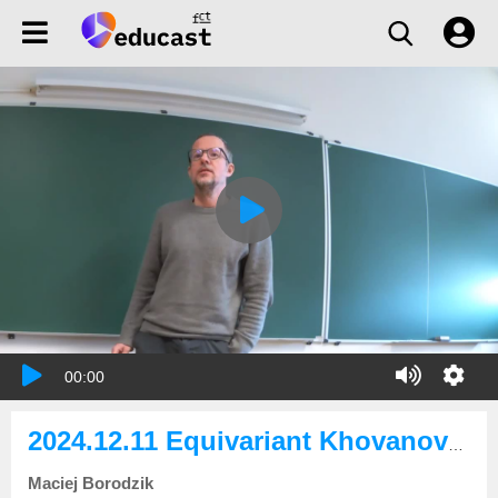
00:00
2024.12.11 Equivariant Khovanov homotopy type
Maciej Borodzik