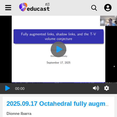
00:00
2025.09.17 Octahedral fully augmented links and the TV volume conjecture
Dionne Ibarra