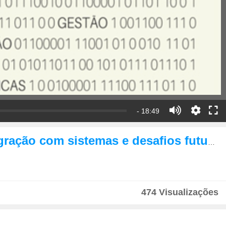
- 18:49
Interoperabilidade em repositórios:alinhamento com diretrizes técnicas, integração com sistemas e desafios futuros
474 Visualizações