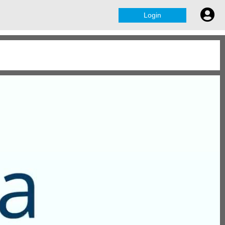
Login