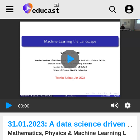
00:00
31.01.2023: A data science driven approach to physics and mathematics II
Mathematics, Physics & Machine Learning Lecture Series