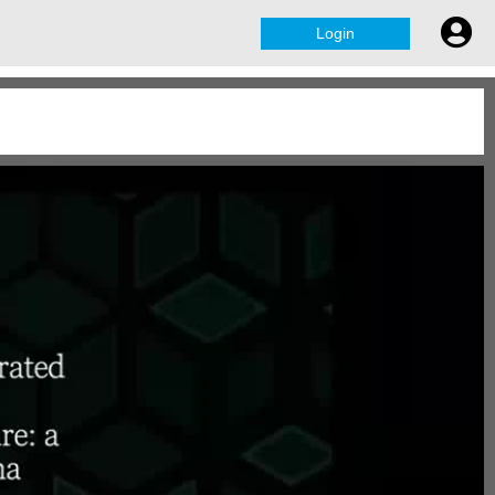
Login