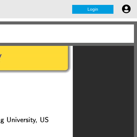
Login