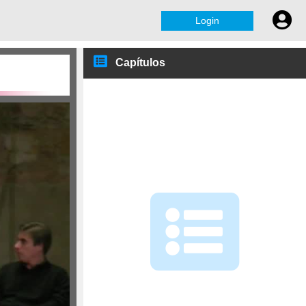
Login
Capítulos
José Manuel Mendonça,
Cons. dos Lab. Assoc. - CLA
Pedro Dominguinhos,
Presidente do CCISP
João Sàágua, Vice-
Presidente do CRUP
Manuel Heitor, Ministro da
Ciência, Tec. Ens. Sup.