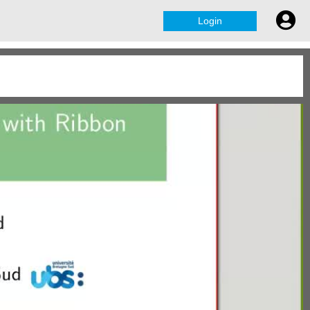
Login