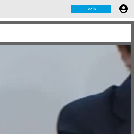
Login