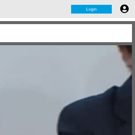
Login