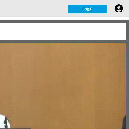
Login