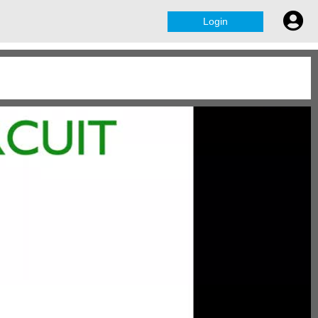
Login