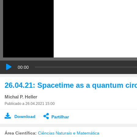
00:00
26.04.21: Spacetime as a quantum circ
Michal P. Heller
Publicado a 26.04.2021 15:00
Download
Partilhar
Área Científica:
Ciências Naturais e Matemática