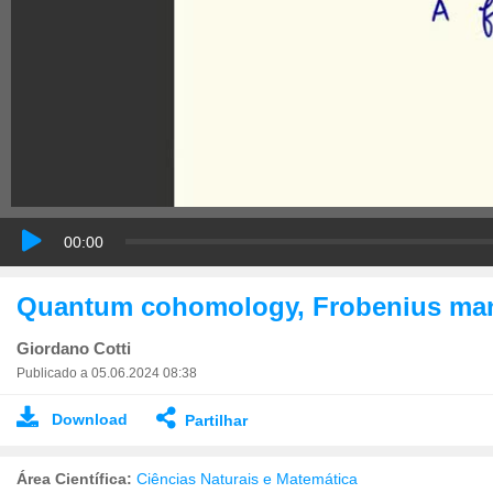
00:00
Quantum cohomology, Frobenius manifo
Giordano Cotti
Publicado a 05.06.2024 08:38
Download
Partilhar
Área Científica:
Ciências Naturais e Matemática