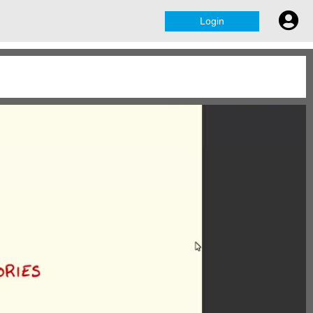
Login