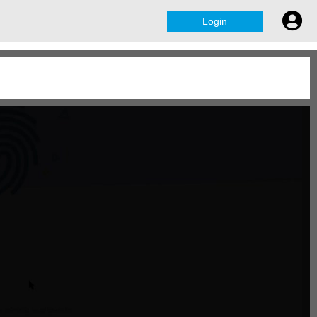
Login