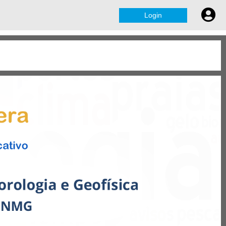
Login