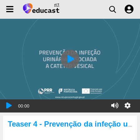
00:00
Teaser 4 - Prevenção da infeção urinária associada a cateter vesical