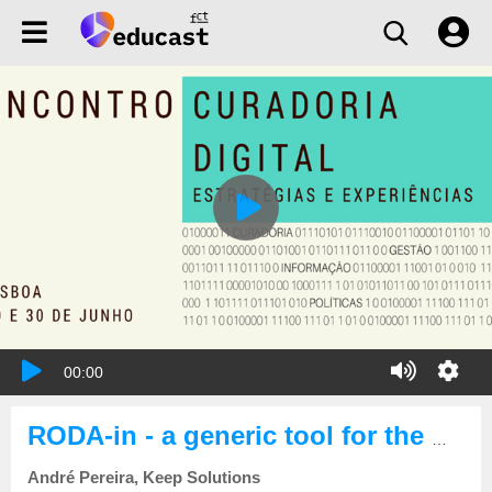
00:00
RODA-in - a generic tool for the mass creation of submission information packages (Painel 4)
André Pereira, Keep Solutions