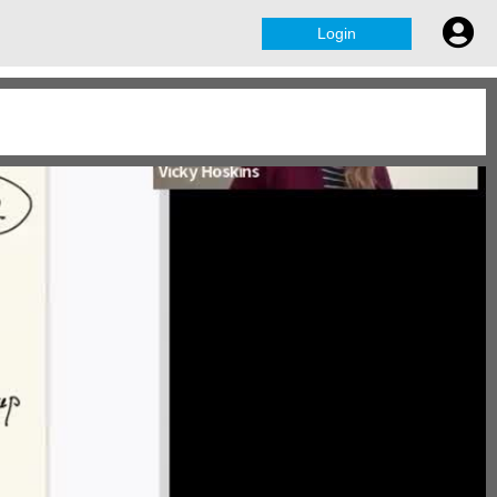
Login